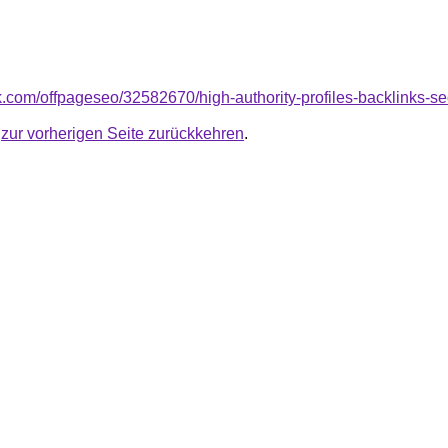
rk.com/offpageseo/32582670/high-authority-profiles-backlinks-s
u
zur vorherigen Seite zurückkehren
.